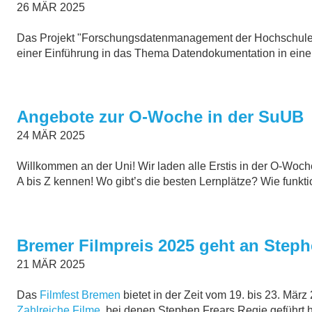
26
MÄR
2025
Das Projekt "Forschungsdatenmanagement der Hochschule 
einer Einführung in das Thema Datendokumentation in einem
Angebote zur O-Woche in der SuUB
24
MÄR
2025
Willkommen an der Uni! Wir laden alle Erstis in der O-Woch
A bis Z kennen! Wo gibt’s die besten Lernplätze? Wie funkti
Bremer Filmpreis 2025 geht an Steph
21
MÄR
2025
Das
Filmfest Bremen
bietet in der Zeit vom 19. bis 23. Mä
Zahlreiche Filme
, bei denen Stephen Frears Regie geführt ha