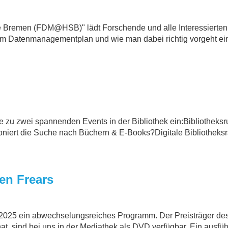
Bremen (FDM@HSB)" lädt Forschende und alle Interessierten 
 Datenmanagementplan und wie man dabei richtig vorgeht ein!E
e zu zwei spannenden Events in der Bibliothek ein:Bibliotheksr
oniert die Suche nach Büchern & E-Books?Digitale Bibliotheksra
en Frears
rz 2025 ein abwechselungsreiches Programm. Der Preisträger de
t, sind bei uns in der Mediathek als DVD verfügbar. Ein ausführ