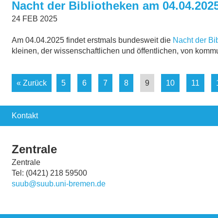
Nacht der Bibliotheken am 04.04.2025
24
FEB
2025
Am 04.04.2025 findet erstmals bundesweit die
Nacht der Bi
kleinen, der wissenschaftlichen und öffentlichen, von kommu
« Zurück
5
6
7
8
9
10
11
Kontakt
Zentrale
Zentrale
Tel: (0421) 218 59500
suub@suub.uni-bremen.de