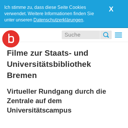
Ich stimme zu, dass diese Seite Cookies
X
verwendet. Weitere Informationen finden Sie
unter unseren
Datenschutzerklärungen
.
Togg
navi
Filme zur Staats- und
Universitätsbibliothek
Bremen
Virtueller Rundgang durch die
Zentrale auf dem
Universitätscampus