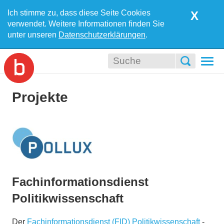
Ich stimme zu, dass diese Seite Cookies
X
verwendet. Weitere Informationen finden Sie
unter unseren
Datenschutzerklärungen
.
Togg
navi
Projekte
Fachinformationsdienst
Politikwissenschaft
Der
Fachinformationsdienst (FID) Politikwissenschaft
-