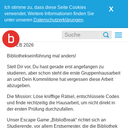
Ich stimme zu, dass diese Seite Cookies
X
verwendet. Weitere Informationen finden Sie
unter unseren
Datenschutzerklärungen
.
Togg
navi
12
FEB
2026
Bibliothekseinführung mal anders!
Stell Dir vor, Du hast gerade erst angefangen zu
studieren, aber schon steht die erste Gruppenhausarbeit
an und Dein Kommilitone hat vergessen diese Arbeit
abzugeben.
Die Mission: Löse knifflige Rätsel, entschlüssele Codes
und finde rechtzeitig die Hausarbeit, um nicht direkt in
der ersten Prüfung durchzufallen.
Unser Escape Game „BiblioBreak“ richtet sich an
Studierende, vor allem Erstsemester, die die Bibliothek