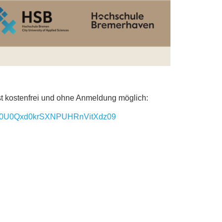
 ist kostenfrei und ohne Anmeldung möglich:
UVU0U0Qxd0krSXNPUHRnVitXdz09