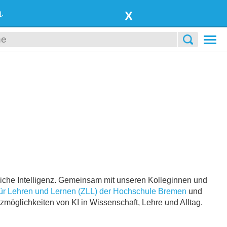
n
.
X
Togg
navi
iche Intelligenz. Gemeinsam mit unseren Kolleginnen und
ür Lehren und Lernen (ZLL) der Hochschule Bremen
und
tzmöglichkeiten von KI in Wissenschaft, Lehre und Alltag.